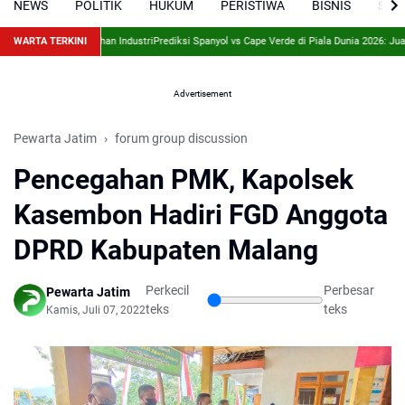
NEWS
POLITIK
HUKUM
PERISTIWA
BISNIS
SPO
sun Sesuai Kebutuhan Industri
WARTA TERKINI
Prediksi Spanyol vs Cape Verde di Piala Dunia 2026: Juara
Advertisement
Pewarta Jatim
forum group discussion
Pencegahan PMK, Kapolsek
Kasembon Hadiri FGD Anggota
DPRD Kabupaten Malang
Perkecil
Perbesar
Pewarta Jatim
teks
teks
Kamis, Juli 07, 2022