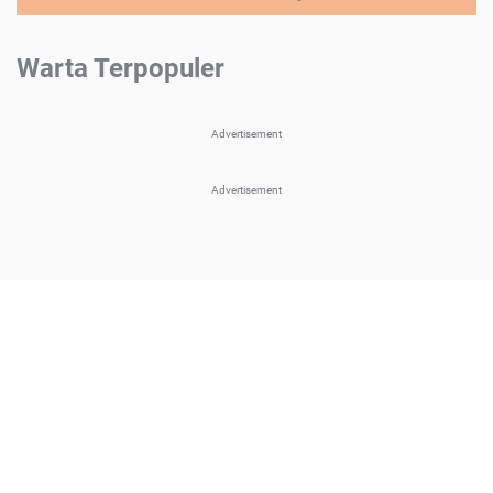
Warta Terpopuler
Advertisement
Advertisement
About Us
Pedoman Media Siber
Kebijakan Privasi
Disclaimer
Sitemap