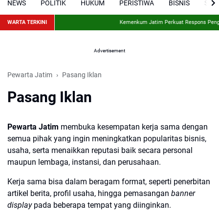
NEWS
POLITIK
HUKUM
PERISTIWA
BISNIS
SPO
WARTA TERKINI
Kemenkum Jatim Perkuat Respons Pengad
Advertisement
Pewarta Jatim
Pasang Iklan
Pasang Iklan
Pewarta Jatim
membuka kesempatan kerja sama dengan
semua pihak yang ingin meningkatkan popularitas bisnis,
usaha, serta menaikkan reputasi baik secara personal
maupun lembaga, instansi, dan perusahaan.
Kerja sama bisa dalam beragam format, seperti penerbitan
artikel berita, profil usaha, hingga pemasangan
banner
display
pada beberapa tempat yang diinginkan.