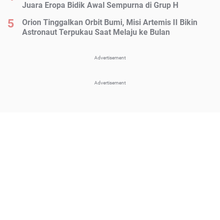
Juara Eropa Bidik Awal Sempurna di Grup H
Orion Tinggalkan Orbit Bumi, Misi Artemis II Bikin
Astronaut Terpukau Saat Melaju ke Bulan
Advertisement
Advertisement
About Us
Pedoman Media Siber
Kebijakan Privasi
Disclaimer
Sitemap