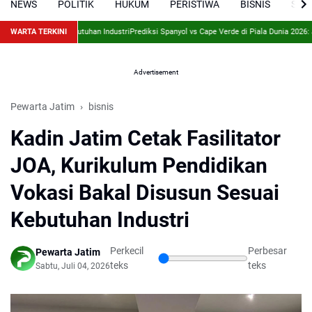
NEWS
POLITIK
HUKUM
PERISTIWA
BISNIS
SPO
un Sesuai Kebutuhan Industri
WARTA TERKINI
Prediksi Spanyol vs Cape Verde di Piala Dunia 2026: Juara 
Advertisement
Pewarta Jatim
bisnis
Kadin Jatim Cetak Fasilitator
JOA, Kurikulum Pendidikan
Vokasi Bakal Disusun Sesuai
Kebutuhan Industri
Perkecil
Perbesar
Pewarta Jatim
teks
teks
Sabtu, Juli 04, 2026