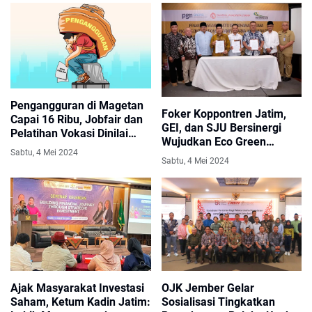
Pengangguran di Magetan
Foker Koppontren Jatim,
Capai 16 Ribu, Jobfair dan
GEI, dan SJU Bersinergi
Pelatihan Vokasi Dinilai
Wujudkan Eco Green
Bisa Jadi Solusi
Sabtu, 4 Mei 2024
Pesantren
Sabtu, 4 Mei 2024
Ajak Masyarakat Investasi
OJK Jember Gelar
Saham, Ketum Kadin Jatim:
Sosialisasi Tingkatkan